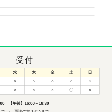
受付
水
木
金
土
日
×
○
○
○
○
×
○
○
〇
×
0 【午後】16:00～18:30
で / 再診の方 18:15まで