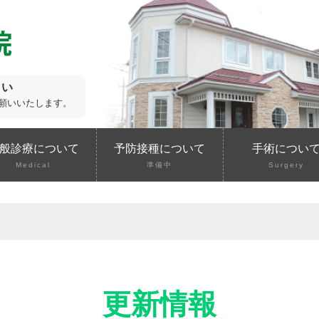
さい
願いいたします。
般診療について
予防接種について
手術につい
Medical
準備中
Surgery
更新情報