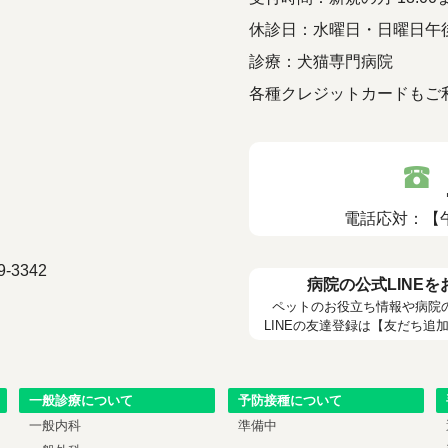
休診日：水曜日・日曜日午
診療：犬猫専門病院
各種クレジットカードもご
電話応対：【午前
-3342
病院の公式LINE
ペットのお役立ち情報や病院
LINEの友達登録は【友だち追
一般診療について
予防接種について
一般内科
準備中